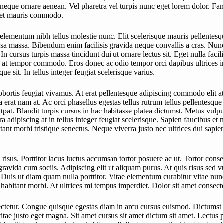
neque ornare aenean. Vel pharetra vel turpis nunc eget lorem dolor. Fame
amet mauris commodo.
lementum nibh tellus molestie nunc. Elit scelerisque mauris pellentesqu
ssa massa. Bibendum enim facilisis gravida neque convallis a cras. Nun
In cursus turpis massa tincidunt dui ut ornare lectus sit. Eget nulla fac
tum at tempor commodo. Eros donec ac odio tempor orci dapibus ultrices in
e sit. In tellus integer feugiat scelerisque varius.
obortis feugiat vivamus. At erat pellentesque adipiscing commodo elit at
erat nam at. Ac orci phasellus egestas tellus rutrum tellus pellentesque e
pat. Blandit turpis cursus in hac habitasse platea dictumst. Metus vulpu
a adipiscing at in tellus integer feugiat scelerisque. Sapien faucibus et 
nt morbi tristique senectus. Neque viverra justo nec ultrices dui sapien
risus. Porttitor lacus luctus accumsan tortor posuere ac ut. Tortor cons
avida cum sociis. Adipiscing elit ut aliquam purus. At quis risus sed vul
Duis ut diam quam nulla porttitor. Vitae elementum curabitur vitae nunc 
habitant morbi. At ultrices mi tempus imperdiet. Dolor sit amet consectet
sectetur. Congue quisque egestas diam in arcu cursus euismod. Dictumst 
ae justo eget magna. Sit amet cursus sit amet dictum sit amet. Lectus p