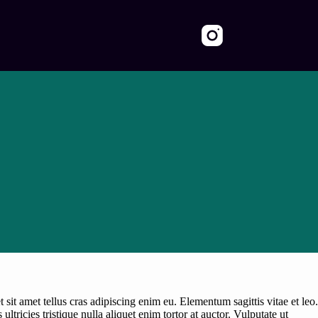
sit amet tellus cras adipiscing enim eu. Elementum sagittis vitae et leo.
tricies tristique nulla aliquet enim tortor at auctor. Vulputate ut