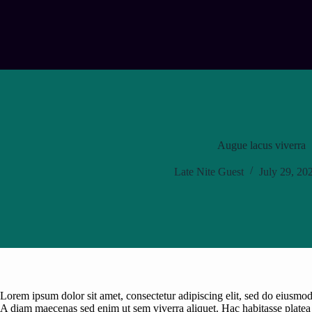
Skip
to
content
Augue lacus viverra
Late Nite Guest
July 29, 20
Lorem ipsum dolor sit amet, consectetur adipiscing elit, sed do eiusmod 
A diam maecenas sed enim ut sem viverra aliquet. Hac habitasse platea di