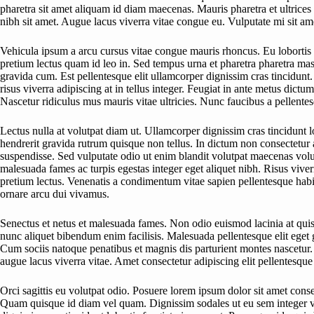
pharetra sit amet aliquam id diam maecenas. Mauris pharetra et ultrices 
nibh sit amet. Augue lacus viverra vitae congue eu. Vulputate mi sit 
Vehicula ipsum a arcu cursus vitae congue mauris rhoncus. Eu lobortis e
pretium lectus quam id leo in. Sed tempus urna et pharetra pharetra ma
gravida cum. Est pellentesque elit ullamcorper dignissim cras tincidunt. 
risus viverra adipiscing at in tellus integer. Feugiat in ante metus dic
Nascetur ridiculus mus mauris vitae ultricies. Nunc faucibus a pellentesqu
Lectus nulla at volutpat diam ut. Ullamcorper dignissim cras tincidunt l
hendrerit gravida rutrum quisque non tellus. In dictum non consectetur a 
suspendisse. Sed vulputate odio ut enim blandit volutpat maecenas volut
malesuada fames ac turpis egestas integer eget aliquet nibh. Risus viverr
pretium lectus. Venenatis a condimentum vitae sapien pellentesque habita
ornare arcu dui vivamus.
Senectus et netus et malesuada fames. Non odio euismod lacinia at quis 
nunc aliquet bibendum enim facilisis. Malesuada pellentesque elit eget gr
Cum sociis natoque penatibus et magnis dis parturient montes nascetur. 
augue lacus viverra vitae. Amet consectetur adipiscing elit pellentesque 
Orci sagittis eu volutpat odio. Posuere lorem ipsum dolor sit amet con
Quam quisque id diam vel quam. Dignissim sodales ut eu sem integer vit