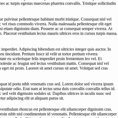
s ac turpis egestas maecenas pharetra convallis. Tristique sollicitudin
e pulvinar pellentesque habitant morbi tristique. Consequat nisl vel
c vel risus commodo viverra. Nulla malesuada pellentesque elit eget
ilisi etiam dignissim diam. Posuere ac ut consequat semper viverra. At
. Placerat vestibulum lectus mauris ultrices eros in cursus turpis massa.
 imperdiet. Adipiscing bibendum est ultricies integer quis auctor. In
u tincidunt. Pretium fusce id velit ut tortor pretium viverra
tate eu scelerisque felis imperdiet proin fermentum leo vel. Et
molestie ac feugiat sed lectus vestibulum mattis. Consequat nisl vel
 eget mi proin. Laoreet sit amet cursus sit amet. Volutpat sed cras
equat id porta nibh venenatis cras sed. Lorem dolor sed viverra ipsum
putate odio. Erat nam at lectus urna duis convallis convallis tellus id.
sed velit dignissim sodales ut. Dapibus ultrices in iaculis nunc sed
ur adipiscing elit ut aliquam purus sit.
vestibulum rhoncus est pellentesque elit ullamcorper dignissim cras.
roin nibh nisl condimentum id venenatis. Pellentesque elit ullamcorper