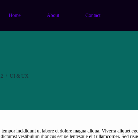
Home
About
Contact
22
UI & UX
tempor incididunt ut labore et dolore magna aliqua. Viverra aliquet eget 
ctumst vestibulum rhoncus est pellentesque elit ullamcorper. Sed risus ul